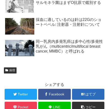
サルモネラ菌はまずO抗原で鑑別する
採血に適しているのは針は22Gのショ
ートベベル: 注射器・注射針について
同一乳房内多発乳癌は多中心性/多発性
乳がん（multicentric/multifocal breast
cancer, MMBC）と呼ばれる
病理
シェアする
Twitter
Facebook
はてブ
Pocket
LINE
コピー