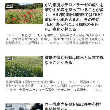
がん細胞はテロメラーゼの産生を
病理
増やす変異を持っていることが多
く、HBV関連肝細胞癌ではTERT
遺伝子が組み込まれ、その中に
TERT遺伝子により細胞の不死
化、癌化が起こる
テロメラーゼとは こちらを編集して記載染色体末端を保護するテロ
メアは細胞分裂のたびに短縮し，究極的に短くなると細胞は老化して
分裂停止もしくは死滅する．このテロメアを延長する酵素がテロメラ
ーゼで，ヒトでは，無限増殖が可能な胚細胞(生殖系列細...
腫瘍の病期分類は欧米と日本で異
病理
なることがある
冒頭の写真は国営ひたち海浜公園のそば。こちら。 写真はコキア。
国営ひたち海浜公園。こちら。 がんの病期（ステージング）につい
て 参考 全国がんセンター協議会「全がん協生存率調査」 こち
ら。編集して記載。 が...
同一乳房内多発乳癌は多中心性/
病理
多発性乳がん