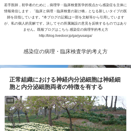
若手医師，初学者のために，病理学・臨床検査医学的視点から感染症を主体に
情報発信します．「臨床と病理・臨床検査の架け橋」となる新しいタイプの医
師を目指しています。*本ブログの記載は一部を文献等から引用しています
が、私の個人的見解です。決してその所属施設の意見を反映するものではあり
ません。既報ブログはこちら 感染症の病理学的考え方
http://blog.livedoor.jp/garjyusaiga/
感染症の病理・臨床検査学的考え方
正常組織における神経内分泌細胞は神経細
胞と内分泌細胞両者の特徴を有する
病理