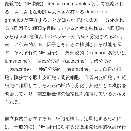
微鏡では NE 顆粒は dense core granules として観察され
る。さまざまな形態や大きさを有する dense core
granules が存在することが知られており8,9），分泌され
る NE 因子の種類を反映していると考えられる。NE 顆粒
からは 200 種類以上のペプチドが合成・分泌される2）。
表 1 に代表的な NE 因子とそれらの推測される機能を示
す。それぞれの NE 因子は，外分泌的（exocrine あるいは
lumencrine），自己分泌的（autocrine），傍分泌的
（paracrine），神経分泌的（neurocrine）に，自身の細
胞，隣接する腺上皮細胞，間質細胞，血管内皮細胞，神経
細胞に作用して，それらの増殖，分化，分泌などの機能を
調節しており，前立腺全体の恒常性を維持していると考え
られる。
前立腺内に存在する NE 細胞を検出，定量化するために
は，一般的には NE 因子に対する免疫組織化学的検討が行