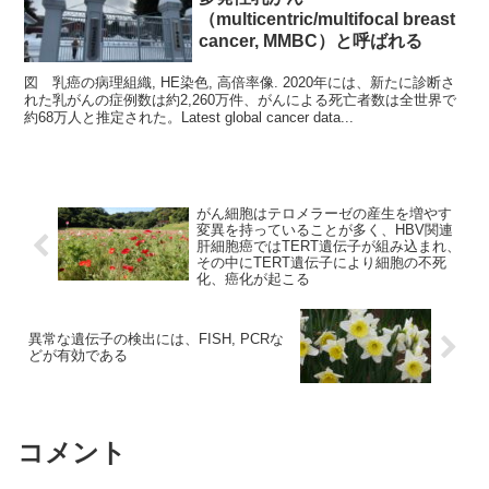
（multicentric/multifocal breast
cancer, MMBC）と呼ばれる
図 乳癌の病理組織, HE染色, 高倍率像. 2020年には、新たに診断さ
れた乳がんの症例数は約2,260万件、がんによる死亡者数は全世界で
約68万人と推定された。Latest global cancer data...
がん細胞はテロメラーゼの産生を増やす
変異を持っていることが多く、HBV関連
肝細胞癌ではTERT遺伝子が組み込まれ、
その中にTERT遺伝子により細胞の不死
化、癌化が起こる
異常な遺伝子の検出には、FISH, PCRな
どが有効である
コメント