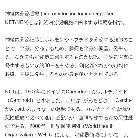
神経内分泌腫瘍 (neuroendocrine tumor/neoplasm:
NET/NEN)とは神経内分泌細胞に由来する腫瘍を指す。
神経内分泌細胞はホルモンやペプチドを分泌する細胞のこ
とで、全身に分布するため、腫瘍も全身の臓器に発生す
る。なかでも消化器に発生するものが60%、肺や気管支に
発生するものが約30％を占める。消化器のなかでは特に
膵臓、直腸に発生するものが最も多いとされている。
NETは、1907年にドイツのOberndorferが カルチノイド
（Carcinoid）と命名した。これは “がんもどき”＝ Carcin-:
がん, oid: のような、の意味である。カルチノイドは他の
悪性腫瘍と比べて進行は遅いが、遠隔転移するため悪性腫
瘍である。2000年、世界保健機関（World Health
Organization：WHO）により、消化器領域において、カ