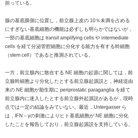
担っている。
腺の基底膜側に位置し，前立腺上皮の 10％未満を占める
にすぎない基底細胞の機能は必ずしも明らかではないが，
一部の基底細胞は transit amplifying cells や intermediate
cells を経て分泌管腔細胞に分化する能力を有する幹細胞
（stem cell）であると推測されている。
一方，前立腺内に散在する NE 細胞の起源に関しては，前
立腺幹細胞より分化したとする前立腺起源説と，神経堤由
来の NE 細胞が胎生期に periprostatic paraganglia を経て
前立腺内に迷入したとする前立腺外起源説があるが，現時
点では一定の結論をみていない。最近，Untergasser ら
は，IFN－γの刺激によりヒト基底細胞が NE 細胞に分化
したことを報告しており，前立腺起源説を支持している。