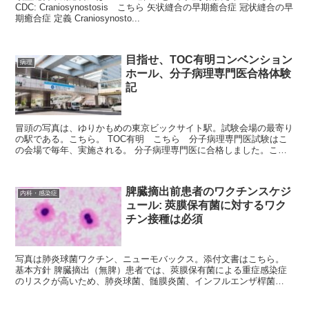
CDC: Craniosynostosis こちら 矢状縫合の早期癒合症 冠状縫合の早
期癒合症 定義 Craniosynosto...
目指せ、TOC有明コンベンション
病理
ホール、分子病理専門医合格体験
記
冒頭の写真は、ゆりかもめの東京ビックサイト駅。試験会場の最寄り
の駅である。こちら。 TOC有明 こちら 分子病理専門医試験はこ
の会場で毎年、実施される。 分子病理専門医に合格しました。これ
まで過去に資格試験を複数受験しましたが...
脾臓摘出前患者のワクチンスケジ
内科・感染症
ュール: 莢膜保有菌に対するワク
チン接種は必須
写真は肺炎球菌ワクチン、ニューモバックス。添付文書はこちら。
基本方針 脾臓摘出（無脾）患者では、莢膜保有菌による重症感染症
のリスクが高いため、肺炎球菌、髄膜炎菌、インフルエンザ桿菌
（Hib）などに対するワクチン接種が...