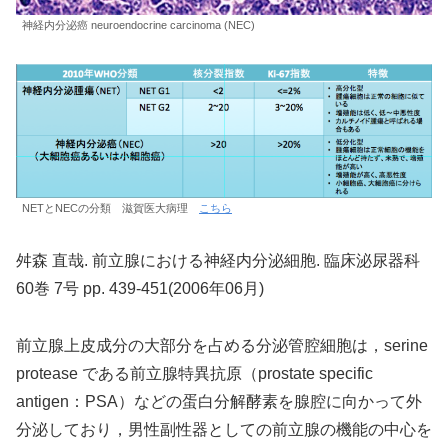
神経内分泌癌 neuroendocrine carcinoma (NEC)
NETとNECの分類 滋賀医大病理
こちら
舛森 直哉. 前立腺における神経内分泌細胞. 臨床泌尿器科
60巻 7号 pp. 439-451(2006年06月)
前立腺上皮成分の大部分を占める分泌管腔細胞は，serine
protease である前立腺特異抗原（prostate specific
antigen：PSA）などの蛋白分解酵素を腺腔に向かって外
分泌しており，男性副性器としての前立腺の機能の中心を