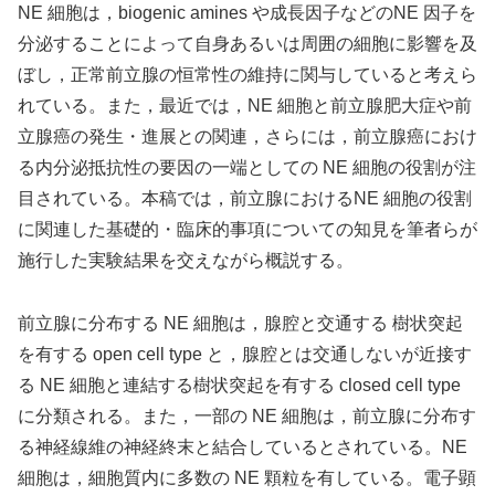
NE 細胞は，biogenic amines や成長因子などのNE 因子を
分泌することによって自身あるいは周囲の細胞に影響を及
ぼし，正常前立腺の恒常性の維持に関与していると考えら
れている。また，最近では，NE 細胞と前立腺肥大症や前
立腺癌の発生・進展との関連，さらには，前立腺癌におけ
る内分泌抵抗性の要因の一端としての NE 細胞の役割が注
目されている。本稿では，前立腺におけるNE 細胞の役割
に関連した基礎的・臨床的事項についての知見を筆者らが
施行した実験結果を交えながら概説する。
前立腺に分布する NE 細胞は，腺腔と交通する 樹状突起
を有する open cell type と，腺腔とは交通しないが近接す
る NE 細胞と連結する樹状突起を有する closed cell type
に分類される。また，一部の NE 細胞は，前立腺に分布す
る神経線維の神経終末と結合しているとされている。NE
細胞は，細胞質内に多数の NE 顆粒を有している。電子顕