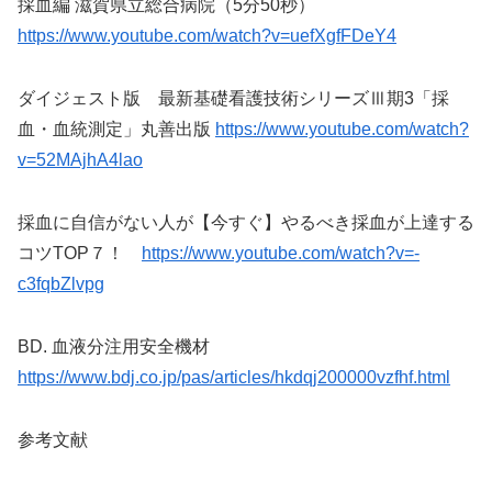
採血編 滋賀県立総合病院（5分50秒）
https://www.youtube.com/watch?v=uefXgfFDeY4
ダイジェスト版 最新基礎看護技術シリーズⅢ期3「採
血・血統測定」丸善出版
https://www.youtube.com/watch?
v=52MAjhA4lao
採血に自信がない人が【今すぐ】やるべき採血が上達する
コツTOP７！
https://www.youtube.com/watch?v=-
c3fqbZlvpg
BD. 血液分注用安全機材
https://www.bdj.co.jp/pas/articles/hkdqj200000vzfhf.html
参考文献