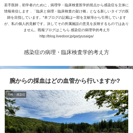
若手医師，初学者のために，病理学・臨床検査医学的視点から感染症を主体に
情報発信します．「臨床と病理・臨床検査の架け橋」となる新しいタイプの医
師を目指しています。*本ブログの記載は一部を文献等から引用しています
が、私の個人的見解です。決してその所属施設の意見を反映するものではあり
ません。既報ブログはこちら 感染症の病理学的考え方
http://blog.livedoor.jp/garjyusaiga/
感染症の病理・臨床検査学的考え方
腕からの採血はどの血管から行いますか?
内科・感染症