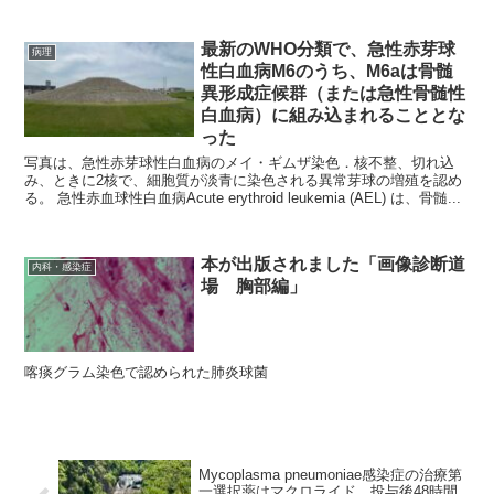
最新のWHO分類で、急性赤芽球
病理
性白血病M6のうち、M6aは骨髄
異形成症候群（または急性骨髄性
白血病）に組み込まれることとな
った
写真は、急性赤芽球性白血病のメイ・ギムザ染色．核不整、切れ込
み、ときに2核で、細胞質が淡青に染色される異常芽球の増殖を認め
る。 急性赤血球性白血病Acute erythroid leukemia (AEL) は、骨髄...
本が出版されました「画像診断道
内科・感染症
場 胸部編」
喀痰グラム染色で認められた肺炎球菌
Mycoplasma pneumoniae感染症の治療第
一選択薬はマクロライド．投与後48時間