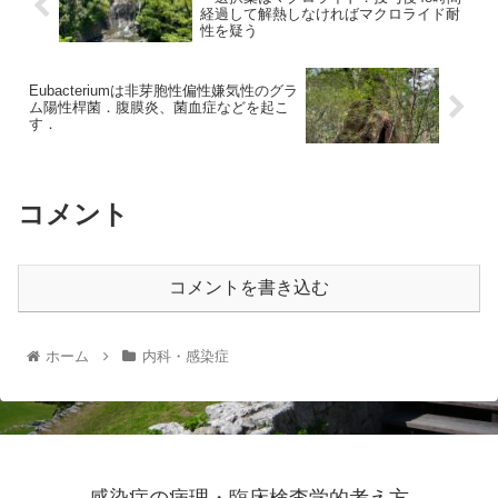
経過して解熱しなければマクロライド耐
性を疑う
Eubacteriumは非芽胞性偏性嫌気性のグラ
ム陽性桿菌．腹膜炎、菌血症などを起こ
す．
コメント
コメントを書き込む
ホーム
内科・感染症