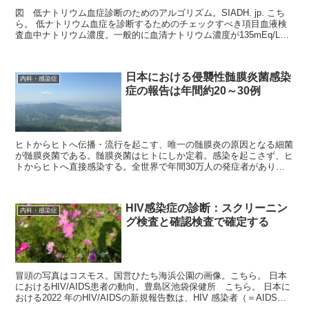
図 低ナトリウム血症診断のためのアルゴリズム。SIADH. jp. こち
ら。 低ナトリウム血症を診断するためのチェックすべき項目血液検
査血中ナトリウム濃度。一般的に血清ナトリウム濃度が135mEq/L未
満のときに低ナトリウム...
日本における侵襲性髄膜炎菌感染
内科・感染症
症の報告は年間約20～30例
ヒトからヒトへ伝播・流行を起こす、唯一の髄膜炎の原因となる細菌
が髄膜炎菌である。髄膜炎菌はヒトにしか定着。感染を起こさず、ヒ
トからヒトへ直接感染する。全世界で年間30万人の発症者があり、
そのうち3万人が死に至り、10%の高い致死率である。...
HIV感染症の診断：スクリーニン
内科・感染症
グ検査と確認検査で確定する
冒頭の写真はコスモス。国営ひたち海浜公園の画像。こちら。 日本
におけるHIV/AIDS患者の動向。豊島区池袋保健所 こちら。 日本に
おける2022 年のHIV/AIDSの新規報告数は、HIV 感染者（＝AIDS未
発症者...