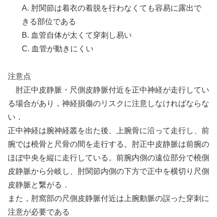
A. 肘関節は着衣の着脱を行わなくても容易に露出で
きる部位である
B. 血管自体が太くて穿刺し易い
C. 血管が動きにくい
注意点
肘正中皮静脈・尺側皮静脈付近を正中神経が走行してい
る場合があり，神経損傷のリスクに注意しなければならな
い．
正中神経は腕神経叢を出た後、上腕骨に沿って走行し、前
腕では橈骨と尺骨の間を走行する。肘正中皮静脈は前腕の
ほぼ中央を縦に走行している。前腕内側の遠位部分で橈側
皮静脈から分岐し、肘関節内側の下方で正中を横切り尺側
皮静脈と繋がる．
また，肘窩部の尺側皮静脈付近は上腕動脈の誤った穿刺に
注意が必要である