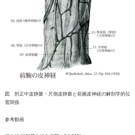
図 肘正中皮静脈・尺側皮静脈と前腕皮神経の解剖学的位
置関係
参考動画