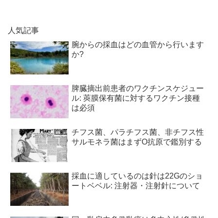
人気記事
腕からの採血はどの血管から行います
か?
脾臓摘出前患者のワクチンスケジュー
ル: 莢膜保有菌に対するワクチン接種
は必須
チフス菌、パラチフス菌、非チフス性
サルモネラ菌はまずO抗原で鑑別する
採血に適しているのは針は22Gのショ
ートベベル: 注射器・注射針について