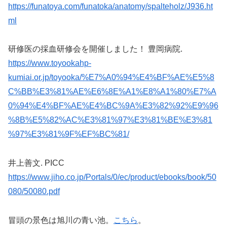
https://funatoya.com/funatoka/anatomy/spalteholz/J936.ht
ml
研修医の採血研修会を開催しました！ 豊岡病院.
https://www.toyookahp-
kumiai.or.jp/toyooka/%E7%A0%94%E4%BF%AE%E5%8
C%BB%E3%81%AE%E6%8E%A1%E8%A1%80%E7%A
0%94%E4%BF%AE%E4%BC%9A%E3%82%92%E9%96
%8B%E5%82%AC%E3%81%97%E3%81%BE%E3%81
%97%E3%81%9F%EF%BC%81/
井上善文. PICC
https://www.jiho.co.jp/Portals/0/ec/product/ebooks/book/50
080/50080.pdf
冒頭の景色は旭川の青い池。
こちら
。