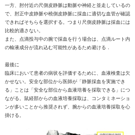
一方、肘付近の尺側皮静脈は動脈や神経と並走しているの
で、肘正中皮静脈や橈側皮静脈に採血に適切な血管が確認
できればそちらを選択する。つまり尺側皮静脈は採血には
比較的適さない。
また、点滴投与中の腕で採血を行う場合は、点滴ルート内
の輸液成分が流れ込む可能性があるため避ける．
最後に
臨床において患者の病状を評価するために、血液検査は欠
かせない。安全な部位から医師が「静脈採血を実施でき
る」ことは「安全な部位から血液培養を採取できる」につ
ながる。鼠経部からの血液培養採取は、コンタミネーショ
ンが多いことから推奨されず、腕からの血液培養採取を心
掛ける。