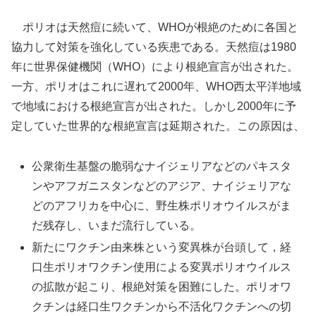
ポリオは天然痘に続いて、WHOが根絶のために各国と
協力して対策を強化している疾患である。天然痘は1980
年に世界保健機関（WHO）により根絶宣言が出された。
一方、ポリオはこれに遅れて2000年、WHO西太平洋地域
で地域における根絶宣言が出された。しかし2000年に予
定していた世界的な根絶宣言は延期された。この原因は、
公衆衛生基盤の脆弱なナイジェリアなどのパキスタ
ンやアフガニスタンなどのアジア、ナイジェリアな
どのアフリカを中心に、野生株ポリオウイルスがま
だ残存し、いまだ流行している。
新たにワクチン由来株という変異株が台頭して，経
口生ポリオワクチン使用による変異ポリオウイルス
の拡散が起こり、根絶対策を困難にした。ポリオワ
クチンは経口生ワクチンから不活化ワクチンへの切