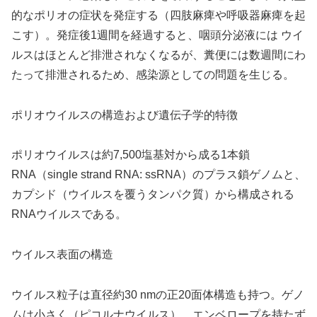
的なポリオの症状を発症する（四肢麻痺や呼吸器麻痺を起
こす）。発症後1週間を経過すると、咽頭分泌液には ウイ
ルスはほとんど排泄されなくなるが、糞便には数週間にわ
たって排泄されるため、感染源としての問題を生じる。
ポリオウイルスの構造および遺伝子学的特徴
ポリオウイルスは約7,500塩基対から成る1本鎖
RNA（single strand RNA: ssRNA）のプラス鎖ゲノムと、
カプシド（ウイルスを覆うタンパク質）から構成される
RNAウイルスである。
ウイルス表面の構造
ウイルス粒子は直径約30 nmの正20面体構造も持つ。ゲノ
ムは小さく（ピコルナウイルス）、エンベロープを持たず