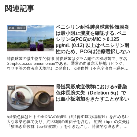
関連記事
ペニシリン耐性肺炎球菌性髄膜炎
内科・感染症
は最小阻止濃度を確認する. ペニ
シリンG(PCG)のMIC > 0.125
μg/mL (0.12) 以上はペニシリン耐
性のため、PCGは治療選択しない
肺炎球菌の微生物学的特徴 肺炎球菌はグラム陽性の双球菌で、学名
Streptococcus pneumoniaeである。通常の血液寒天培地（ヒツジ、
ウサギ等の血液寒天培地）に発育し、α溶血性（不完全溶血＝緑色調
の溶血）を示す...
骨髄異形成症候群における5番染
病理
色体長腕欠失（Deletion 5q）で
は血小板増加をきたすことが多い
5番染色体はヒトの全DNAの約6%（約1億8100万塩基対）を占める巨
大な常染色体であり、約900個の遺伝子を含む。 短腕（5p）の欠失は
「猫鳴き症候群（5p-症候群）」を引き起こし、特徴的な泣き声、精
神運動発達遅延、特徴的顔貌（小...