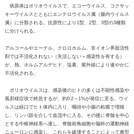
病原体はポリオウイルスで、エコーウイルス、コクサッ
キーウイルスとともにエンテロウイルス属（腸内ウイルス
属）に分類される。抗原性により1型、2型、3型の3種類
に分けられる。
アルコールやエーテル、クロロホルム、非イオン界面活性
剤では不活化されない（失活しない＝感染性を有する）
が、熱、ホルムアルデヒド、塩素、紫外線により速やかに
不活化される。
ポリオウイルスは、感染後のヒトの多くは不顕性感染や
風邪様症状で終息するが、約0.2～1%が発症に至る。ウイ
ルスは経口でヒト体内に入り、咽頭や小腸の粘膜で増殖
し、リンパ節を介して血流中に入る。その後に脊髄を中心
とする中枢神経系へ達し、脊髄前角細胞や脳幹の運動神経
ニューロンに感染し、これらを破壊することによって典型