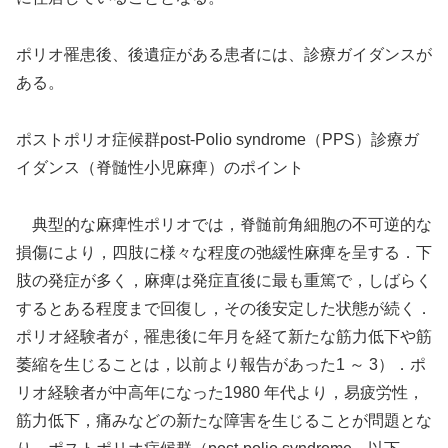
ポリオ罹患後、後遺症がある患者には、診療ガイダンスが
ある。
ポストポリオ症候群post-Polio syndrome（PPS）診療ガ
イダンス（脊髄性小児麻痺）のポイント
典型的な麻痺性ポリオでは，脊髄前角細胞の不可逆的な
損傷により，四肢に様々な程度の弛緩性麻痺を呈する．下
肢の発症が多く，麻痺は発症直後に最も重篤で，しばらく
するとある程度まで回復し，その後安定した状態が続く．
ポリオ経験者が，罹患後に年月を経て新たな筋力低下や筋
萎縮を生じることは，以前より報告があった1 ～ 3）．ポ
リオ経験者が中高年になった1980 年代より，易疲労性，
筋力低下，痛みなどの新たな障害を生じることが問題とな