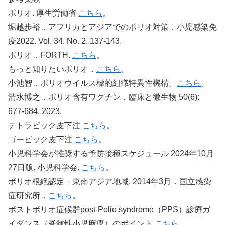
ポリオ. 厚生労働省
こちら
。
堀越歩裕．アフリカとアジアでのポリオ対策．小児感染免
疫2022. Vol. 34. No. 2. 137-143.
ポリオ．FORTH.
こちら
。
もっと知りたいポリオ．
こちら
。
小池智．ポリオウイルス標的組織特異性機構。
こちら
。
清水博之．ポリオ含有ワクチン．臨床と微生物 50(6):
677-684, 2023.
テトラビック皮下注
こちら
。
ゴービック皮下注
こちら
。
小児科学会が推奨する予防接種スケジュール 2024年10月
27日版. 小児科学会.
こちら
。
ポリオ根絶認定－東南アジア地域, 2014年3月．国立感染
症研究所．
こちら
。
ポストポリオ症候群post-Polio syndrome（PPS）診療ガ
イダンス（脊髄性小児麻痺）のポイント
こちら
。