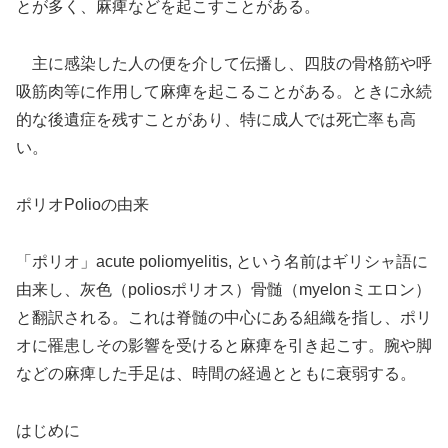
とが多く、麻痺などを起こすことがある。
主に感染した人の便を介して伝播し、四肢の骨格筋や呼
吸筋肉等に作用して麻痺を起こることがある。ときに永続
的な後遺症を残すことがあり、特に成人では死亡率も高
い。
ポリオPolioの由来
「ポリオ」acute poliomyelitis, という名前はギリシャ語に
由来し、灰色（poliosポリオス）骨髄（myelonミエロン）
と翻訳される。これは脊髄の中心にある組織を指し、ポリ
オに罹患しその影響を受けると麻痺を引き起こす。腕や脚
などの麻痺した手足は、時間の経過とともに衰弱する。
はじめに