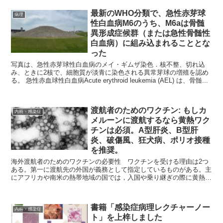
最新のWHO分類で、急性赤芽球
病理
性白血病M6のうち、M6aは骨髄
異形成症候群（または急性骨髄性
白血病）に組み込まれることとな
った
写真は、急性赤芽球性白血病のメイ・ギムザ染色．核不整、切れ込
み、ときに2核で、細胞質が淡青に染色される異常芽球の増殖を認め
る。 急性赤血球性白血病Acute erythroid leukemia (AEL) は、骨髄...
渡航者のためのワクチン: もしカ
内科・感染症
メルーンに渡航するなら黄熱ワク
チンは必須。A型肝炎、B型肝
炎、破傷風、狂犬病、ポリオ接種
を推奨。
海外渡航者のためのワクチンの必要性 ワクチンを受ける理由は2つ
ある。第一に渡航先の外国が義務として指定しているものがある。主
にアフリカや南米の熱帯地域の国では，入国や乗り継ぎの際に黄熱の
予防接種証明書の提示が求められる場合がある。...
書籍「感染症病理レクチャーノー
内科・感染症
ト」を上梓しました