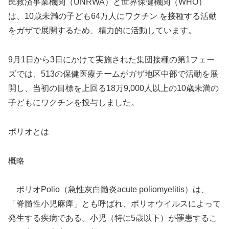
民救済事業機関（UNRWA）と世界保健機関（WHO）
は、10歳未満の子ども64万人にワクチン を接種する活動
をガザで展開するため、精力的に活動しています。
9月1日から3日にかけて実施された集団接種の第1フェー
ズでは、513の保健医療チームがガザ地区中部で活動を展
開し、当初の目標を上回る18万9,000人以上の10歳未満の
子どもにワクチンを投与しました。
ポリオとは
概略
ポリオPolio（急性灰白髄炎acute poliomyelitis）は、
「脊髄性小児麻痺」とも呼ばれ、ポリオウイルスによって
発生する疾病である。小児（特に5歳以下）が罹患するこ