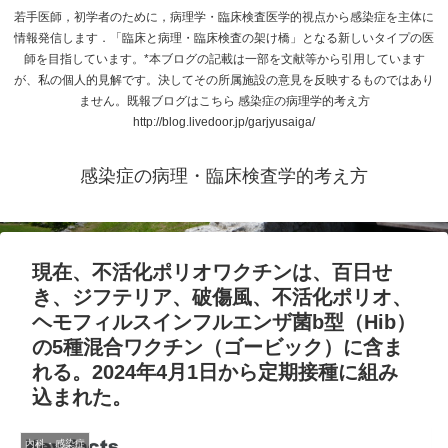
若手医師，初学者のために，病理学・臨床検査医学的視点から感染症を主体に
情報発信します．「臨床と病理・臨床検査の架け橋」となる新しいタイプの医
師を目指しています。*本ブログの記載は一部を文献等から引用しています
が、私の個人的見解です。決してその所属施設の意見を反映するものではあり
ません。既報ブログはこちら 感染症の病理学的考え方
http://blog.livedoor.jp/garjyusaiga/
感染症の病理・臨床検査学的考え方
現在、不活化ポリオワクチンは、百日せ
き、ジフテリア、破傷風、不活化ポリオ、
ヘモフィルスインフルエンザ菌b型（Hib）
の5種混合ワクチン（ゴービック）に含ま
れる。2024年4月1日から定期接種に組み
込まれた。
内科・感染症