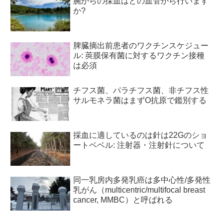
腕からの採血はどの血管から行います
か?
脾臓摘出前患者のワクチンスケジュー
ル: 莢膜保有菌に対するワクチン接種
は必須
チフス菌、パラチフス菌、非チフス性
サルモネラ菌はまずO抗原で鑑別する
採血に適しているのは針は22Gのショ
ートベベル: 注射器・注射針について
同一乳房内多発乳癌は多中心性/多発性
乳がん（multicentric/multifocal breast
cancer, MMBC）と呼ばれる