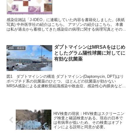
感染症雑誌「J-IDEO」に連載していた内容を書籍化しました。(表紙
写真) 中外医学社の紹介はこちら。 アマゾンの紹介はこちら。 本書
は私が過去から蓄積してきた感染症の病理に関する病理写真とその解
説をまとめたもの...
ダプトマイシンはMRSAをはじめ
内科・感染症
としたグラム陽性球菌に対してに
有効な抗菌薬
図1 ダプトマイシンの構造 ダプトマイシン(Daptomycin, DPT)はリ
ポペプチド系の抗菌薬のひとつ。 ほとんどの抗菌薬が効かない
MRSA感染による皮膚軟部組識感染や敗血症、感染性心内膜炎などの
治療薬として利用される...
HIV検査の現状：HIV検査はスクリーニン
グ検査と確認検査がある。現在の日本で
は有病率が低いため、その検査はオプト
インによる説明と同意が必要。