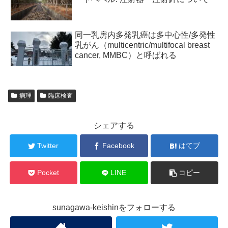
同一乳房内多発乳癌は多中心性/多発性
乳がん（multicentric/multifocal breast
cancer, MMBC）と呼ばれる
病理
臨床検査
シェアする
Twitter
Facebook
はてブ
Pocket
LINE
コピー
sunagawa-keishinをフォローする