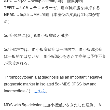
APC
→5q22 →Wnt/β-catenin抑制、腫瘍抑制
TERT
→5p15 →テロメラーゼ、造血幹細胞を維持する
NPM1
→5q35 →AML関連（本座位の変異は11q23が有
名）
5q-症候群における血小板増多と減少
5q症候群では、血小板増多症は一般的で、血小板減少症
は一般的ではないが、血小板減少をきたす症例は予後不良
が示唆される。
Thrombocytopenia at diagnosis as an important negative
prognostic marker in isolated 5q- MDS (IPSS low and
intermediate-1)
こちら
。
MDS with 5q- deletionに血小板減少をきたした症例。 A