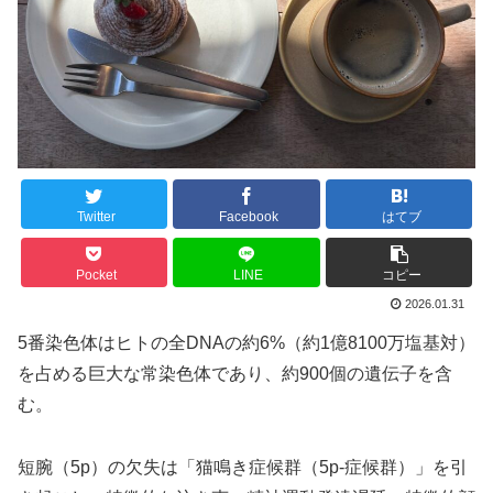
Twitter
Facebook
はてブ
Pocket
LINE
コピー
2026.01.31
5番染色体はヒトの全DNAの約6%（約1億8100万塩基対）
を占める巨大な常染色体であり、約900個の遺伝子を含
む。
短腕（5p）の欠失は「猫鳴き症候群（5p-症候群）」を引