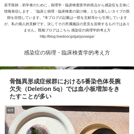
若手医師，初学者のために，病理学・臨床検査医学的視点から感染症を主体に
情報発信します．「臨床と病理・臨床検査の架け橋」となる新しいタイプの医
師を目指しています。*本ブログの記載は一部を文献等から引用しています
が、私の個人的見解です。決してその所属施設の意見を反映するものではあり
ません。既報ブログはこちら 感染症の病理学的考え方
http://blog.livedoor.jp/garjyusaiga/
感染症の病理・臨床検査学的考え方
骨髄異形成症候群における5番染色体長腕
欠失（Deletion 5q）では血小板増加をき
たすことが多い
病理