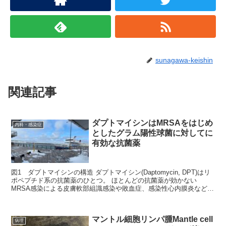
sunagawa-keishin
関連記事
ダプトマイシンはMRSAをはじめ
内科・感染症
としたグラム陽性球菌に対してに
有効な抗菌薬
図1 ダプトマイシンの構造 ダプトマイシン(Daptomycin, DPT)はリ
ポペプチド系の抗菌薬のひとつ。 ほとんどの抗菌薬が効かない
MRSA感染による皮膚軟部組識感染や敗血症、感染性心内膜炎などの
治療薬として利用される...
マントル細胞リンパ腫Mantle cell
病理