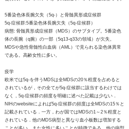
5番染色体長腕欠失（5q-）と骨髄異形成症候群
5q-症候群:5番染色体長腕欠失（5q-症候群）
病態: 骨髄異形成症候群（MDS）のサブタイプ。5番染色
体の長腕（q腕）の一部（5q13-q33の領域）が欠失。
MDSや急性骨髄性白血病（AML）で見られる染色体異常
である。高齢女性に多い。
疫学
欧米では5q-を伴うMDSは全MDSの20％程度を占めると
されているが，その全てが5q-症候群に該当するわけでは
なく，5q-症候群の頻度を明確に述べた記載は少ない．
NIHのwebsiteによれば5q-症候群の頻度は全MDSの15％と
記載されている．一方，わが国ではMDSの1～2％程度と
されている．他のMDS病型と異なり血小板数は増加する
ことが多い。また女性に多いことが特徴である．他の病型