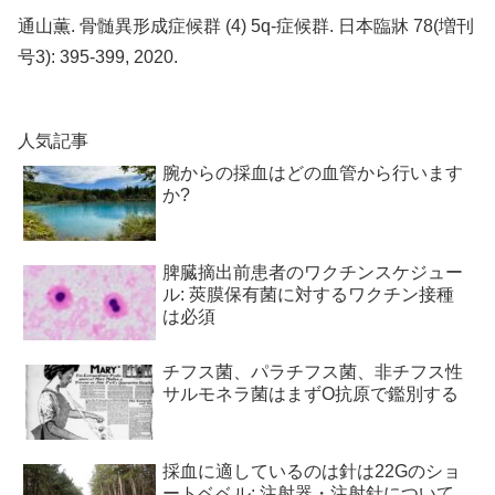
通山薫. 骨髄異形成症候群 (4) 5q-症候群. 日本臨牀 78(増刊
号3): 395-399, 2020.
人気記事
腕からの採血はどの血管から行います
か?
脾臓摘出前患者のワクチンスケジュー
ル: 莢膜保有菌に対するワクチン接種
は必須
チフス菌、パラチフス菌、非チフス性
サルモネラ菌はまずO抗原で鑑別する
採血に適しているのは針は22Gのショ
ートベベル: 注射器・注射針について