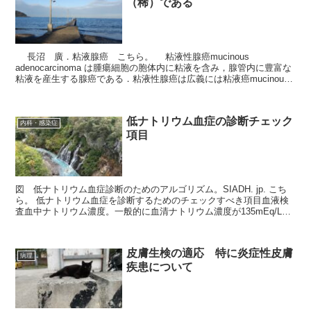
（稀）である
長沼 廣．粘液腺癌 こちら。 粘液性腺癌mucinous
adenocarcinoma は腫瘍細胞の胞体内に粘液を含み，腺管内に豊富な
粘液を産生する腺癌である．粘液性腺癌は広義には粘液癌mucinous
carc...
低ナトリウム血症の診断チェック
内科・感染症
項目
図 低ナトリウム血症診断のためのアルゴリズム。SIADH. jp. こち
ら。 低ナトリウム血症を診断するためのチェックすべき項目血液検
査血中ナトリウム濃度。一般的に血清ナトリウム濃度が135mEq/L未
満のときに低ナトリウム...
皮膚生検の適応 特に炎症性皮膚
病理
疾患について