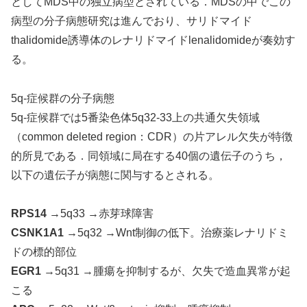
としてMDS中の独立病型とされている．MDSの中でこの
病型の分子病態研究は進んでおり、サリドマイド
thalidomide誘導体のレナリドマイドlenalidomideが奏効す
る。
5q-症候群の分子病態
5q-症候群では5番染色体5q32-33上の共通欠失領域
（common deleted region：CDR）の片アレル欠失が特徴
的所見である．同領域に局在する40個の遺伝子のうち，
以下の遺伝子が病態に関与するとされる。
RPS14
→5q33 →赤芽球障害
CSNK1A1
→5q32 →Wnt制御の低下。治療薬レナリドミ
ドの標的部位
EGR1
→5q31 →腫瘍を抑制するが、欠失で造血異常が起
こる