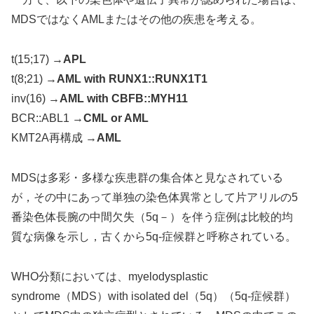
MDSではなくAMLまたはその他の疾患を考える。
t(15;17) →
APL
t(8;21) →
AML with RUNX1::RUNX1T1
inv(16) →
AML with CBFB::MYH11
BCR::ABL1 →
CML or AML
KMT2A再構成 →
AML
MDSは多彩・多様な疾患群の集合体と見なされている
が，その中にあって単独の染色体異常として片アリルの5
番染色体長腕の中間欠失（5q－）を伴う症例は比較的均
質な病像を示し，古くから5q-症候群と呼称されている。
WHO分類においては、myelodysplastic
syndrome（MDS）with isolated del（5q）（5q-症候群）