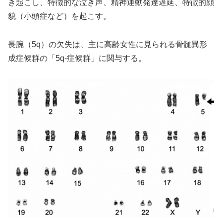
き起こし、特徴的な泣き声、精神運動発達遅延、特徴的顔
貌（小頭症など）を起こす。
長腕（5q）の欠失は、主に高齢女性に見られる骨髄異形
成症候群の「5q-症候群」に関与する。