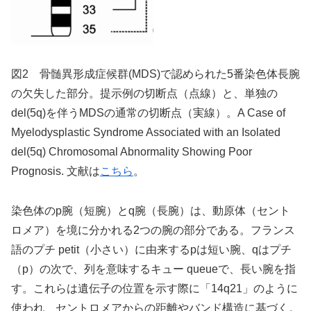
図2 骨髄異形成症候群(MDS)で認められた5番染色体長腕
の欠失した部分。提示例の切断点（点線）と、単独の
del(5q)を伴うMDSの通常の切断点（実線）。A Case of
Myelodysplastic Syndrome Associated with an Isolated
del(5q) Chromosomal Abnormality Showing Poor
Prognosis. 文献は
こちら
。
染色体のp腕（短腕）とq腕（長腕）は、動原体（セント
ロメア）を境に分かれる2つの腕の部分である。フランス
語のプチ petit（小さい）に由来するpは短い腕、qはプチ
（p）の次で、列を意味するキュー queueで、長い腕を指
す。これらは遺伝子の位置を示す際に「14q21」のように
使われ、セントロメアからの距離やバンド構造に基づく。