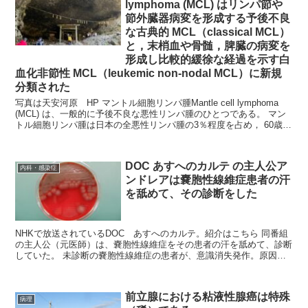
lymphoma (MCL) はリンパ節や
節外臓器病変を形成する予後不良
な古典的 MCL（classical MCL）
と，末梢血や骨髄，脾臓の病変を
形成し比較的緩徐な経過を示す白
血化非節性 MCL（leukemic non-nodal MCL）に新規
分類された
写真は天安河原 HP マントル細胞リンパ腫Mantle cell lymphoma
(MCL) は、一般的に予後不良な悪性リンパ腫のひとつである。 マン
トル細胞リンパ腫は日本の全悪性リンパ腫の3％程度を占め， 60歳代
半ばの男...
DOC あすへのカルテ の主人公ア
内科・感染症
ンドレアは嚢胞性線維症患者の汗
を舐めて、その診断をした
NHKで放送されているDOC あすへのカルテ。紹介はこちら 同番組
の主人公（元医師）は、嚢胞性線維症をその患者の汗を舐めて、診断
していた。 未診断の嚢胞性線維症の患者が、意識消失発作。原因は
電解質異常。咳、痰があり、異常な発汗...
前立腺における粘液性腺癌は特殊
病理