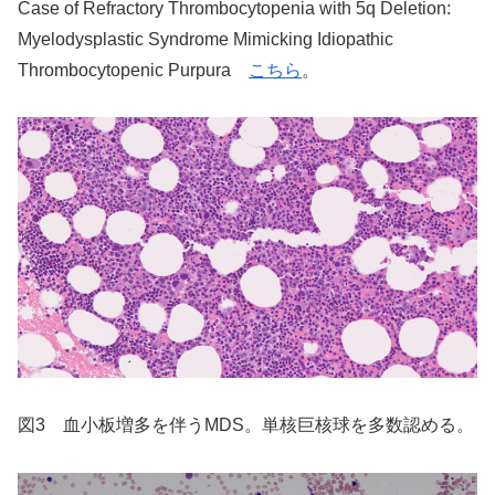
Case of Refractory Thrombocytopenia with 5q Deletion:
Myelodysplastic Syndrome Mimicking Idiopathic
Thrombocytopenic Purpura
こちら
。
図3 血小板増多を伴うMDS。単核巨核球を多数認める。