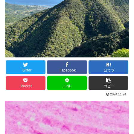
Twitter
Facebook
はてブ
Pocket
LINE
コピー
2024.11.24