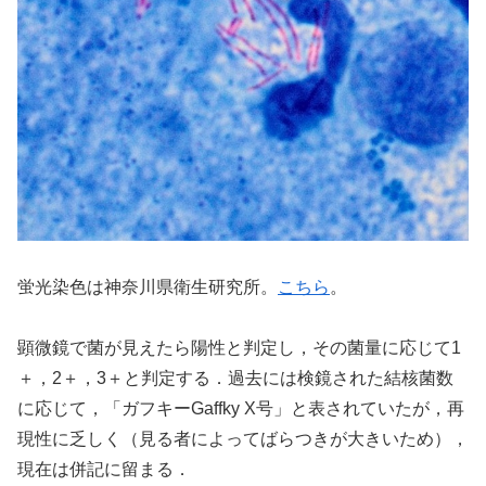
蛍光染色は神奈川県衛生研究所。
こちら
。
顕微鏡で菌が見えたら陽性と判定し，その菌量に応じて1
＋，2＋，3＋と判定する．過去には検鏡された結核菌数
に応じて，「ガフキーGaffky X号」と表されていたが，再
現性に乏しく（見る者によってばらつきが大きいため），
現在は併記に留まる．