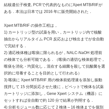
結核遺伝子検査, PCRで代表的なものにXpert MTB/RIFが
ある．本法は日本では 2016 年に販売開始された．
Xpert MTB/RIF の操作工程は，
1) カートリッジ型の試薬を用い，カートリッジ内で核酸
抽出からリアルタイム PCR 反応および検出までが全自動
で完結する．
2) 適応検体種は喀痰に限られるが，NALC-NaOH 処理前
の検体でも分析可能である．（喀痰の適切な検体処理で，
喀痰を消化・均質化し，混在する細菌を殺して抗酸菌を選
択的に培養することを目的として行われる）
3) 喀痰に Xpert MTB/RIF 用の検体前処理液を添加し振動
撹拌して 15 分間反応させた後に，ピペットで検体を試薬
カートリッジに添加し，Gene Xpert システム（機器）に
セットすれば全自動で約 120 分で結果が判明する．
4) 分析モジュール数に応じて 2 検体～16 検体までを個別