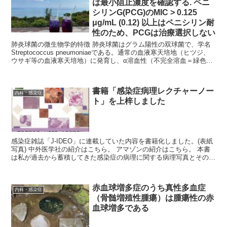
は最小阻止濃度を確認する. ペニ
シリンG(PCG)のMIC > 0.125
μg/mL (0.12) 以上はペニシリン耐
性のため、PCGは治療選択しない
肺炎球菌の微生物学的特徴 肺炎球菌はグラム陽性の双球菌で、学名
Streptococcus pneumoniaeである。通常の血液寒天培地（ヒツジ、
ウサギ等の血液寒天培地）に発育し、α溶血性（不完全溶血＝緑色調
の溶血）を示す...
書籍「感染症病理レクチャーノー
内科・感染症
ト」を上梓しました
感染症雑誌「J-IDEO」に連載していた内容を書籍化しました。(表紙
写真) 中外医学社の紹介はこちら。 アマゾンの紹介はこちら。 本書
は私が過去から蓄積してきた感染症の病理に関する病理写真とその解
説をまとめたもの...
赤血球増多症のうち真性多血症
内科・感染症
（骨髄増殖性腫瘍）は腫瘍性の赤
血球増多である