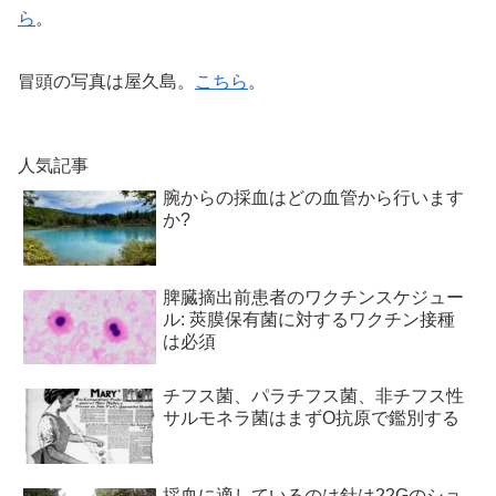
ら
。
冒頭の写真は屋久島。
こちら
。
人気記事
腕からの採血はどの血管から行います
か?
脾臓摘出前患者のワクチンスケジュー
ル: 莢膜保有菌に対するワクチン接種
は必須
チフス菌、パラチフス菌、非チフス性
サルモネラ菌はまずO抗原で鑑別する
採血に適しているのは針は22Gのショ