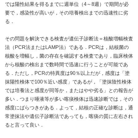
では陽性結果を得るまでに週単位（4～8週）で期間が必
要で，感染性が高いが，その培養検出までの迅速性に劣
る．
その問題を解決できる検査が遺伝子診断法＝核酸増幅検査
法（PCR法またはLAMP法）である．PCRは，結核菌の
核酸を増幅し，菌の存在を確認する検査であり，臨床検体
から核酸の検出まで数時間で迅速に行うことが可能であ
る．ただし，PCRの特異度は90％以上だが，感度は「塗
抹陽性検体で100％近い感度」であるが，「塗抹陰性検体
では培養法と感度が同等か，またはやや劣る」との報告が
多い．つまり唾液等が多い喀痰検体は迅速診断では，その
感度にばらつきがある．よって，結核の正確な診断は，通
常塗抹法や遺伝子診断法であっても，喀痰の質に左右され
ると言って良い．