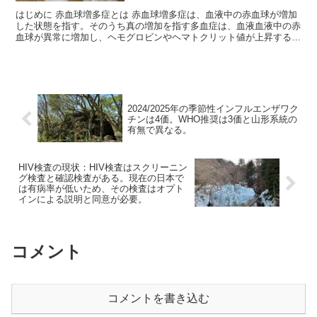
はじめに 赤血球増多症とは 赤血球増多症は、血液中の赤血球が増加
した状態を指す。そのうち真の増加を指す多血症は、血液血液中の赤
血球が異常に増加し、ヘモグロビンやヘマトクリット値が上昇する病
態を指す。血液の粘稠性が増し、...
2024/2025年の季節性インフルエンザワク
チンは4価。WHO推奨は3価と山形系統の
有無で異なる。
HIV検査の現状：HIV検査はスクリーニン
グ検査と確認検査がある。現在の日本で
は有病率が低いため、その検査はオプト
インによる説明と同意が必要。
コメント
コメントを書き込む