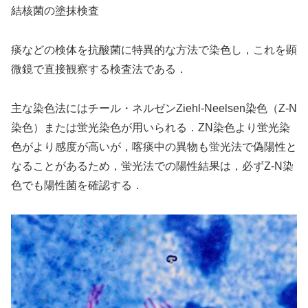
結核菌の塗抹検査
痰などの検体を抗酸菌に特異的な方法で染色し，これを顕
微鏡で直接観察する検査法である．
主な染色法にはチール・ネルゼンZiehl-Neelsen染色（Z-N
染色）または蛍光染色が用いられる．ZN染色より蛍光染
色がより感度が高いが，喀痰中の異物も蛍光法で偽陽性と
なることがあるため，蛍光法での陽性結果は，必ずZ-N染
色でも陽性菌を確認する．