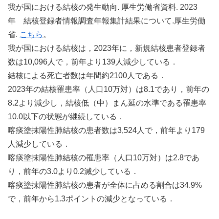
我が国における結核の発生動向. 厚生労働省資料. 2023
年 結核登録者情報調査年報集計結果について.厚生労働
省.
こちら
。
我が国における結核は，2023年に，新規結核患者登録者
数は10,096人で，前年より139人減少している．
結核による死亡者数は年間約2100人である．
2023年の結核罹患率（人口10万対）は8.1であり，前年の
8.2より減少し，結核低（中）まん延の水準である罹患率
10.0以下の状態が継続している．
喀痰塗抹陽性肺結核の患者数は3,524人で，前年より179
人減少している．
喀痰塗抹陽性肺結核の罹患率（人口10万対）は2.8であ
り，前年の3.0より0.2減少している．
喀痰塗抹陽性肺結核の患者が全体に占める割合は34.9%
で，前年から1.3ポイントの減少となっている．