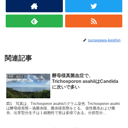
sunagawa-keishin
関連記事
酵母様真菌血症で、
内科・感染症
Trichosporon asahiiはCandida
に次いで多い
図1 写真は、Trichosporon asahiiのグラム染色. Trichosporon asahii
は酵母様形態～偽菌糸様、菌糸様形態をとる。 仮性菌糸および菌
糸、出芽型分生子は１細胞性で形は多様である。分節型分...