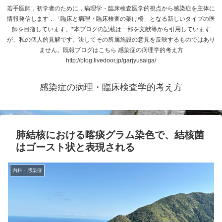
若手医師，初学者のために，病理学・臨床検査医学的視点から感染症を主体に
情報発信します．「臨床と病理・臨床検査の架け橋」となる新しいタイプの医
師を目指しています。*本ブログの記載は一部を文献等から引用しています
が、私の個人的見解です。決してその所属施設の意見を反映するものではあり
ません。既報ブログはこちら 感染症の病理学的考え方
http://blog.livedoor.jp/garjyusaiga/
感染症の病理・臨床検査学的考え方
肺結核における喀痰グラム染色で、結核菌
はゴースト状と表現される
内科・感染症