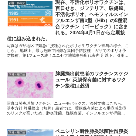
現在、不活化ポリオワクチンは、
内科・感染症
百日せき、ジフテリア、破傷風、
不活化ポリオ、ヘモフィルスイン
フルエンザ菌b型（Hib）の5種混
合ワクチン（ゴービック）に含ま
れる。2024年4月1日から定期接
種に組み込まれた。
写真はガザ地区で緊急に接種されたポリオ生ワクチン投与の様子。こ
ちら。 地球上、最も危険で困難な集団予防接種 ガザでのポリオ予
防接種、第1フェーズ終了ユニセフ地域事務所代表声明 以下、引用。
少なくとも四半世紀の間...
脾臓摘出前患者のワクチンスケジ
内科・感染症
ュール: 莢膜保有菌に対するワク
チン接種は必須
写真は肺炎球菌ワクチン、ニューモバックス。添付文書はこちら。
基本方針 脾臓摘出（無脾）患者では、莢膜保有菌による重症感染症
のリスクが高いため、肺炎球菌、髄膜炎菌、インフルエンザ桿菌
（Hib）などに対するワクチン接種が...
ペニシリン耐性肺炎球菌性髄膜炎
内科・感染症