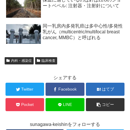
ートベベル: 注射器・注射針について
同一乳房内多発乳癌は多中心性/多発性
乳がん（multicentric/multifocal breast
cancer, MMBC）と呼ばれる
内科・感染症
臨床検査
シェアする
Twitter
Facebook
はてブ
Pocket
LINE
コピー
sunagawa-keishinをフォローする