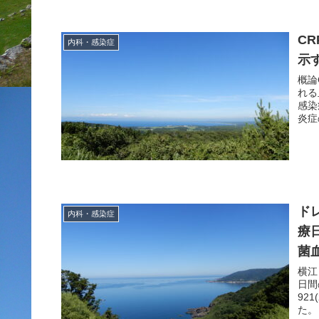
C
内科・感染症
示
概論
れる
感染
炎症
ド
内科・感染症
療
菌
横江
日間
921(2015年