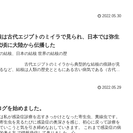
2022.05.30
核は古代エジプトのミイラで見られ、日本では弥生
代頃に大陸から伝播した
結核、日本の結核 世界の結核の歴
史
代エジプトのミイラから典型的な結核の痕跡が見
るなど、結核は人類の歴史とともにある古い病気である（古代エ
時...
2022.05.29
ログを始めました。
は私が感染症診療を志すきっかけとなった寄生虫、糞線虫です。
寄生虫を見るたびに感染症の奥深さを感じ、初心に戻って診療を
いこうと気を引き締めなおしていきます。 これまで感染症の病
理学的考え方 で情報発信して参りました。心...