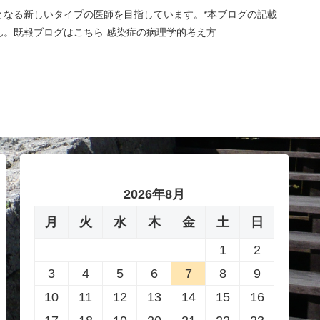
なる新しいタイプの医師を目指しています。*本ブログの記載
。既報ブログはこちら 感染症の病理学的考え方
方
2026年8月
月
火
水
木
金
土
日
1
2
3
4
5
6
7
8
9
10
11
12
13
14
15
16