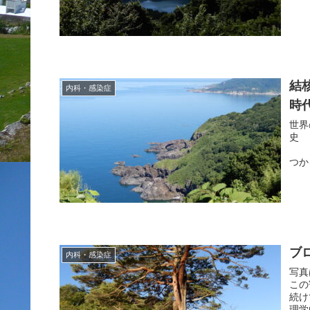
結
内科・感染症
時
世界の
古
つか
ジプト
ブ
内科・感染症
写真
この
続けて