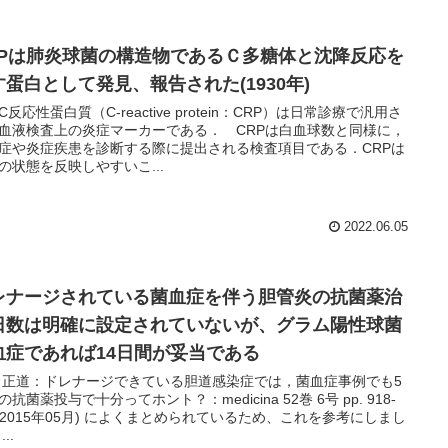
RPは肺炎球菌の構造物であるＣ多糖体と沈降反応を
す蛋白として発見、報告された(1930年)
C反応性蛋白質（C-reactive protein：CRP）は日常診療で汎用さ
血液検査上の炎症マーカーである． CRPは白血球数と同様に，
症や炎症疾患を診断する際に提出される検査項目である．CRPは
の状態を反映しやすいこ...
2022.06.05
レナージされている菌血症を伴う胆管炎の抗菌薬治
日数は明確に設定されていないが、グラム陽性球菌
血症であれば14日間が妥当である
 正道：ドレナージできている胆道感染症では，菌血症事例でも5
の抗菌薬投与で十分ってホント？：medicina 52巻 6号 pp. 918-
05月) によくまとめられているため、これを参考にしまし
た。 ...