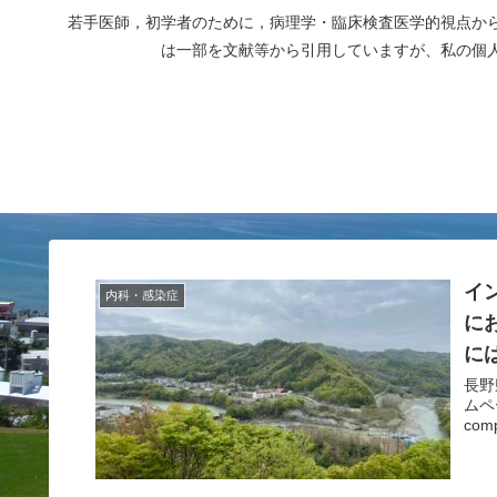
若手医師，初学者のために，病理学・臨床検査医学的視点か
は一部を文献等から引用していますが、私の個
イ
内科・感染症
に
に
長野県懐
ムページ 結核の定義 結核菌群（Myco
com