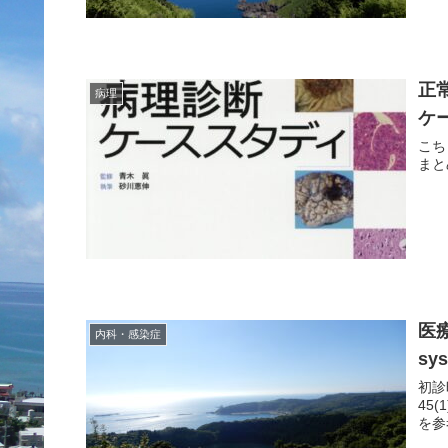
正
病理
ケ
こち
まと
医療
内科・感染症
sy
初診時
45(1). pp. 25-27.初診時の系統的レビュー Review
を参