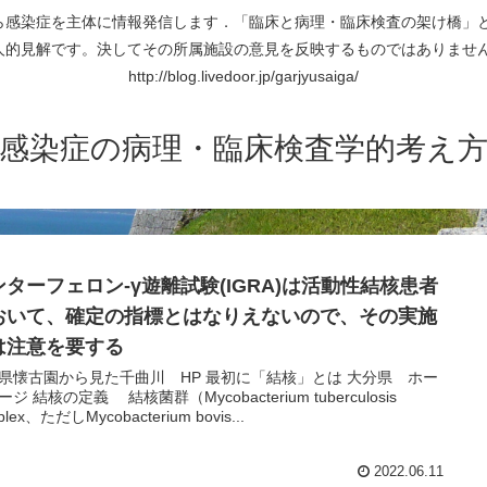
ら感染症を主体に情報発信します．「臨床と病理・臨床検査の架け橋」と
人的見解です。決してその所属施設の意見を反映するものではありません
http://blog.livedoor.jp/garjyusaiga/
感染症の病理・臨床検査学的考え
ンターフェロン-γ遊離試験(IGRA)は活動性結核患者
おいて、確定の指標とはなりえないので、その実施
は注意を要する
古園から見た千曲川 HP 最初に「結核」とは 大分県 ホー
bacterium tuberculosis
plex、ただしMycobacterium bovis...
2022.06.11