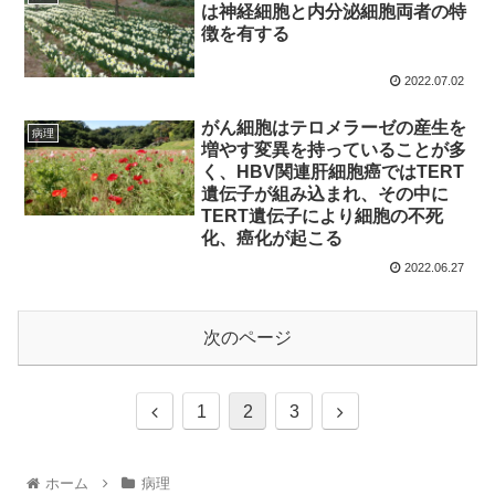
は神経細胞と内分泌細胞両者の特
徴を有する
2022.07.02
がん細胞はテロメラーゼの産生を
病理
増やす変異を持っていることが多
く、HBV関連肝細胞癌ではTERT
遺伝子が組み込まれ、その中に
TERT遺伝子により細胞の不死
化、癌化が起こる
2022.06.27
次のページ
1
2
3
ホーム
病理