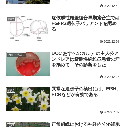
2022.12.31
症候群性頭蓋縫合早期癒合症では
病理
FGFR2遺伝子バリアントを認め
る
2022.12.28
DOC あすへのカルテ の主人公ア
内科・感染症
ンドレアは嚢胞性線維症患者の汗
を舐めて、その診断をした
2022.12.27
異常な遺伝子の検出には、FISH,
病理
PCRなどが有効である
2022.07.05
正常組織における神経内分泌細胞
病理