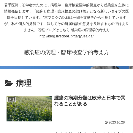
若手医師，初学者のために，病理学・臨床検査医学的視点から感染症を主体に
情報発信します．「臨床と病理・臨床検査の架け橋」となる新しいタイプの医
師を目指しています。*本ブログの記載は一部を文献等から引用しています
が、私の個人的見解です。決してその所属施設の意見を反映するものではあり
ません。既報ブログはこちら 感染症の病理学的考え方
http://blog.livedoor.jp/garjyusaiga/
感染症の病理・臨床検査学的考え方
病理
腫瘍の病期分類は欧米と日本で異
病理
なることがある
2023.10.28