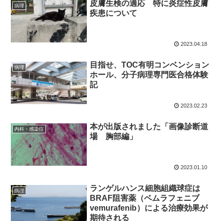
皮膚生検の適応 特に炎症性皮膚
病理
疾患について
2023.04.18
目指せ、TOC有明コンベンション
病理
ホール、分子病理専門医合格体験
記
2023.02.23
本が出版されました「画像診断道
内科・感染症
場 胸部編」
2023.01.10
ランゲルハンス細胞組織球症は
病理
BRAF阻害薬（ベムラフェニブ
vemurafenib）による治療効果が
期待される